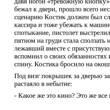
давя ногой «тревожную кнопку»,
бежал к двери, прошло всего не
сценарию Костик должен был сл
кассира и тоже убежать к маши
спотыкание, пистолет выстрели
пятном на груди стала сползать 
лежавший вместе с присутству
вспомнил о своих обязанностях 
спину. Костика бросило на окош
Под визг покрышек за дверью з
растаяло в небытие:
- Какое же это кино? Это же вс