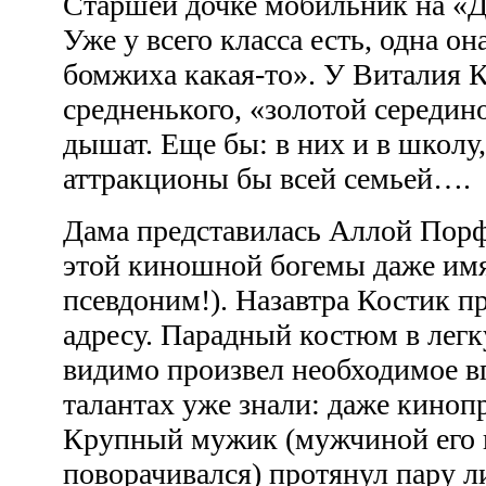
Старшей дочке мобильник на «Д
Уже у всего класса есть, одна он
бомжиха какая-то». У Виталия 
средненького, «золотой середин
дышат. Еще бы: в них и в школу,
аттракционы бы всей семьей….
Дама представилась Аллой Порф
этой киношной богемы даже имя
псевдоним!). Назавтра Костик п
адресу. Парадный костюм в лег
видимо произвел необходимое вп
талантах уже знали: даже киноп
Крупный мужик (мужчиной его н
поворачивался) протянул пару л