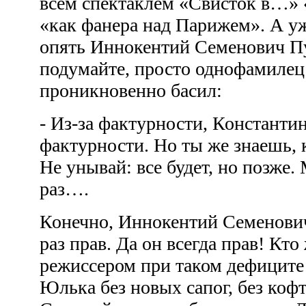
всем спектаклем «Свисток в…» 
«как фанера над Парижем». А уж
опять Иннокентий Семенович Пу
подумайте, просто однофамилец!
проникновенно басил:
- Из-за фактурности, Константи
фактурности. Но ты же знаешь, к
Не унывай: все будет, но позже
раз….
Конечно, Иннокентий Семенович
раз прав. Да он всегда прав! Кто
режиссером при таком дефиците
Юлька без новых сапог, без коф