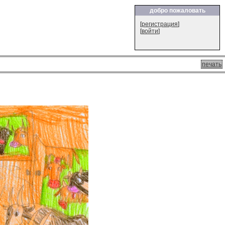
добро пожаловать
[
регистрация
]
[
войти
]
печать