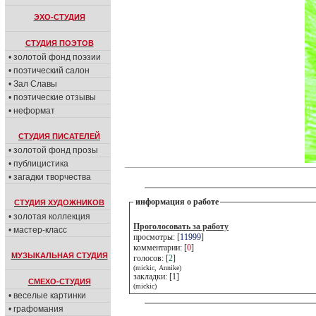
ЭХО-СТУДИЯ
СТУДИЯ ПОЭТОВ
• золотой фонд поэзии
• поэтический салон
• Зал Славы
• поэтические отзывы
• неформат
СТУДИЯ ПИСАТЕЛЕЙ
• золотой фонд прозы
• публицистика
• загадки творчества
информация о работе
СТУДИЯ ХУДОЖНИКОВ
• золотая коллекция
Проголосовать за работу
• мастер-класс
просмотры: [
11999
]
комментарии: [
0
]
МУЗЫКАЛЬНАЯ СТУДИЯ
голосов: [
2
]
(mickic, Annike)
закладки: [1]
СМЕХО-СТУДИЯ
(mickic)
• веселые картинки
• графомания