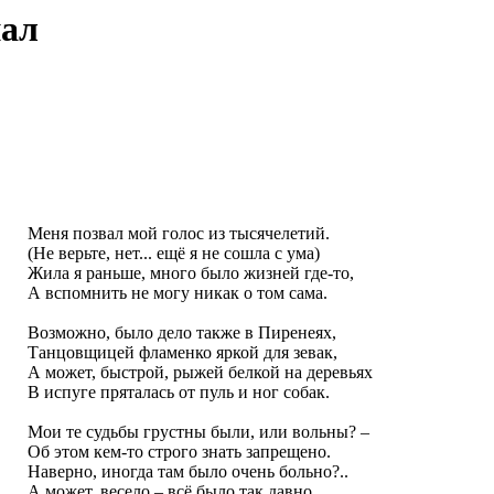
нал
Меня позвал мой голос из тысячелетий.
(Не верьте, нет... ещё я не сошла с ума)
Жила я раньше, много было жизней где-то,
А вспомнить не могу никак о том сама.
Возможно, было дело также в Пиренеях,
Танцовщицей фламенко яркой для зевак,
А может, быстрой, рыжей белкой на деревьях
В испуге пряталась от пуль и ног собак.
Мои те судьбы грустны были, или вольны? –
Об этом кем-то строго знать запрещено.
Наверно, иногда там было очень больно?..
А может, весело – всё было так давно...