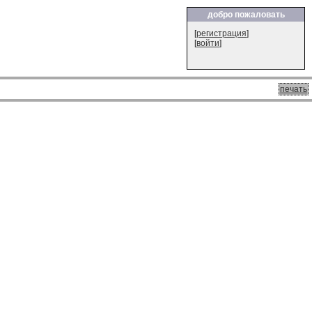
добро пожаловать
[
регистрация
]
[
войти
]
печать