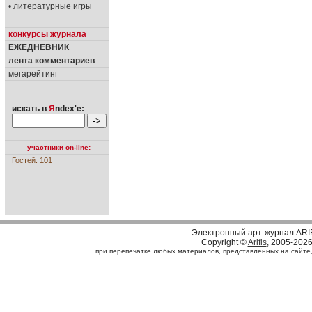
• литературные игры
конкурсы журнала
ЕЖЕДНЕВНИК
лента комментариев
мегарейтинг
искать в
Я
ndex'е:
участники on-line:
Гостей: 101
Электронный арт-журнал ARI
Copyright ©
Arifis
, 2005-202
при перепечатке любых материалов, представленных на сайте, с