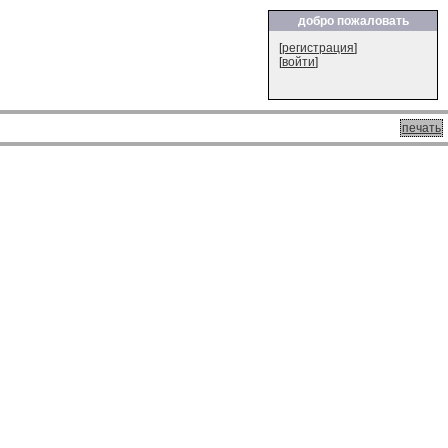
добро пожаловать
[
регистрация
]
[
войти
]
печать