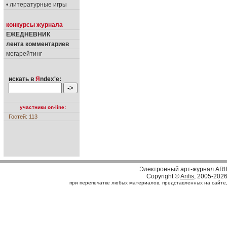
• литературные игры
конкурсы журнала
ЕЖЕДНЕВНИК
лента комментариев
мегарейтинг
искать в
Я
ndex'е:
участники on-line:
Гостей: 113
Электронный арт-журнал ARI
Copyright ©
Arifis
, 2005-202
при перепечатке любых материалов, представленных на сайте, с