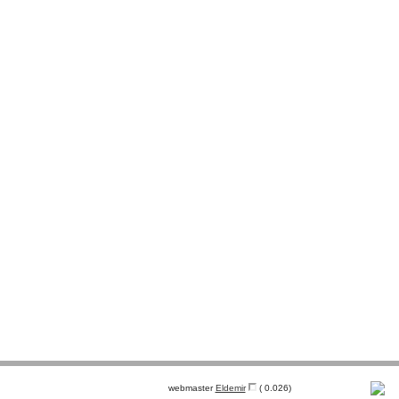
webmaster
Eldemir
( 0.026)