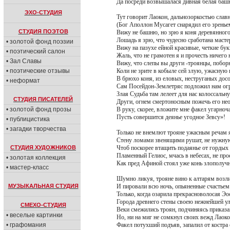
Да посреди возвышалася дивная белая баш
ЭХО-СТУДИЯ
Тут говорит Лаокон, дальнозоркостью слав
(Бог Аполлон Мусагет снарядил его зренье
СТУДИЯ ПОЭТОВ
Вижу не башню, но зрю я коня деревянного
Лошадь я зрю, что чудесно сработана маст
• золотой фонд поэзии
Вижу на пазухе ейной красивые, четкие бук
• поэтический салон
Жаль, что не грамотен я и прочесть ничего
• Зал Славы
Вижу, что слепы вы други -троянцы, побор
• поэтические отзывы
Коли не зрите в кобыле сей злую, ужасную 
В брюхо коня, из еловых, неструганых досо
• неформат
Сам Посейдон-Землетряс подложил нам ог
Злая Судьба там лелеет для нас колоссальн
СТУДИЯ ПИСАТЕЛЕЙ
Други, огнем смертоносным пожечь его не
• золотой фонд прозы
В руку, скорее, вложите мне факел угарно
Пусть совершится деянье угодное Зевсу»!
• публицистика
• загадки творчества
Только не внемлют трояне ужасным речам 
Стену ломами звенящими рушат, не нужную
СТУДИЯ ХУДОЖНИКОВ
Чтоб поскорее втащить подаянье от гордых 
Пламенный Гелиос, мчась в небесах, не про
• золотая коллекция
Как пред Афиной стоял уже конь злополуч
• мастер-класс
Шумно ликуя, трояне вино к алтарям возл
МУЗЫКАЛЬНАЯ СТУДИЯ
И пировали всю ночь, опьяненные счастьем
Только, когда озарила прекрасноволосая Эо
Города древнего стены своею нежнейшей у
СМЕХО-СТУДИЯ
Веки смежились троян, подчиняясь приказ
• веселые картинки
Но, ни на миг не сомкнул своих вежд Лаок
• графомания
Факел потухший подъяв, запалил от костра