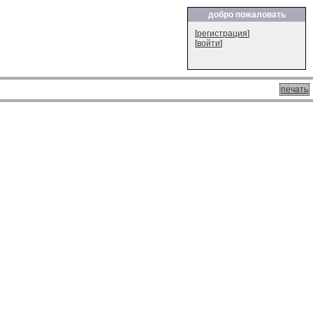
добро пожаловать
[
регистрация
]
[
войти
]
печать