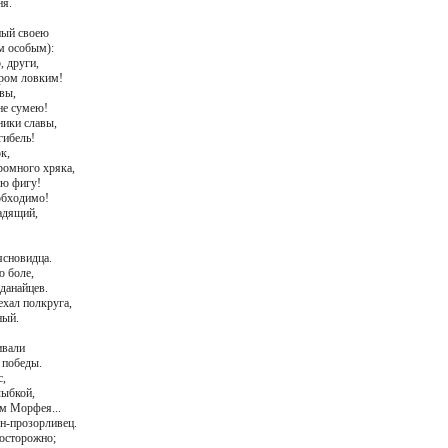
ня.
ный своею
м особым):
, други,
ером ловким!
вы,
 не сумею!
ники славы,
гибель!
к,
ромного хряка,
ую фигу!
обходимо!
чадящий,
ясновидца.
 боле,
данайцев.
ехал полкруга,
ный.
ивали
 победы.
с,
лыбкой,
ам Морфея...
он-прозорливец.
 осторожно;