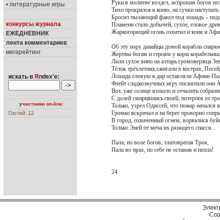
Руки в молитве воздел, испрошая богов по
• литературные игры
Тихо прокрался к коню, на сучки наступать 
Бросил пылающий факел под лошадь – пода
конкурсы журнала
Пламени стало добычей, сухое, еловое древ
Жаркогорящий огонь охватил и коня и Афин
ЕЖЕДНЕВНИК
лента комментариев
Об эту пору данайцы домой корабли снаряж
мегарейтинг
Жертвы богам и героям у корм корабельны
Лили сухое вино на алтарь громовержца Зев
Тёлок трёхлетних сжигали в кострах, Посей
Лошадь еловую в дар оставляли Афине-Пал
искать в
Я
ndex'е:
Флейт сладкозвучных игру посвятили они 
Вот, уже солнце взошло и отчалить собрали
С долей смирившись своей, потерпев от тро
участники on-line:
Только, узрел Одиссей, что пожар начался 
Громко вскричал и на берег проворно сопр
Гостей: 12
В город, охваченный огнем, ворвалися буй
Только Эней от меча их разящего спасся...
Пала, по воле богов, златовратая Троя,
Пала во прах, по себе не оставив и пепла!
24
Элект
Cop