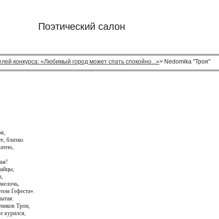
Поэтический салон
лей конкурса: «Любимый город может спать спокойно...»
> Nedomika "Троя"
я,
е, близко.
затею,
ья!
найцы,
ы,
мелочь,
том Гефеста».
пытая:
тников Трои,
е курился,