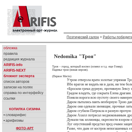
Поэтический салон
>
Работы победите
обложка
правила
Nedomika "Троя"
редакция журнала
ARIFIS-info
Троя – город, который воспел (осмеял и т.д. еще Гомер).
Паденье трои (новая версия).
ARIFIS-NEXT
блокнот эксперта
(Первое Место)
Утром отверзла врата золотые упрямая Тро
список авторов
Ибо врагов не видать ни в дали, ни тем боле
записки на полях
«Бросили греки дурную, противную Зевсу 
справка по интерфейсу
Градом владеть, где сокрыта Елена драгаяя.
Поняли вороги всю пустоту своего намерен
ссылки
Даром пытались паять необорную Трою да
Даром они одевали звенящие, прочные лат
КОПИЛКА СИЗИФА
Даром сгубили Патрокла и разную прочую 
• словарифис
Даром Ахилл потрясал меднокованным дро
Думали так иллионцы, окресности взором 
• арифизмы
Луг опустевший предстал пред очами защи
ФОТО-АРТ
Разве, что дым от костров непогашенных ел