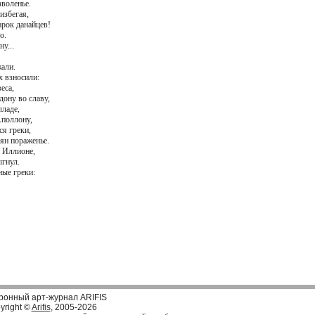
зволенье.
избегая,
рок данайцев!
о.
у...
али.
х взносили:
еса,
дону во славу,
ладе,
Аполлону,
ся греки,
ян пораженье.
в Иллионе,
ыгнул.
ные греки:
ронный арт-журнал ARIFIS
yright ©
Arifis
, 2005-2026