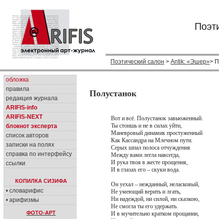
Поэт
Поэтический салон
>
Antik: «Эшер»
> 
обложка
правила
Полустанок
редакция журнала
ARIFIS-info
ARIFIS-NEXT
Вот и всё. Полустанок завьюженный.
Ты стоишь и не в силах уйти,
блокнот эксперта
Маневровый динамик простуженный
список авторов
Как Кассандра на Млечном пути.
записки на полях
Серых шпал полоса отчуждения
справка по интерфейсу
Между вами легла навсегда,
И рука твоя в жесте прощения,
ссылки
И в глазах его – скуки вода.
КОПИЛКА СИЗИФА
Он уехал – нежданный, неласковый,
• словарифис
Не умеющий верить и лгать,
Ни надеждой, ни силой, ни сказкою,
• арифизмы
Не смогла ты его удержать.
ФОТО-АРТ
И в мучительно кратком прощании,