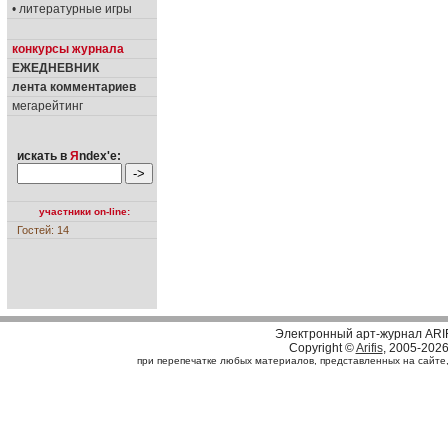
• литературные игры
конкурсы журнала
ЕЖЕДНЕВНИК
лента комментариев
мегарейтинг
искать в
Я
ndex'е:
участники on-line:
Гостей: 14
Электронный арт-журнал ARI
Copyright ©
Arifis
, 2005-202
при перепечатке любых материалов, представленных на сайте, с