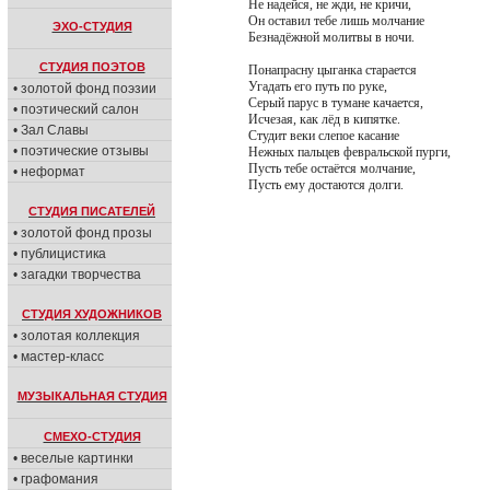
Не надейся, не жди, не кричи,
Он оставил тебе лишь молчание
ЭХО-СТУДИЯ
Безнадёжной молитвы в ночи.
СТУДИЯ ПОЭТОВ
Понапрасну цыганка старается
Угадать его путь по руке,
• золотой фонд поэзии
Серый парус в тумане качается,
• поэтический салон
Исчезая, как лёд в кипятке.
• Зал Славы
Студит веки слепое касание
• поэтические отзывы
Нежных пальцев февральской пурги,
Пусть тебе остаётся молчание,
• неформат
Пусть ему достаются долги.
СТУДИЯ ПИСАТЕЛЕЙ
• золотой фонд прозы
• публицистика
• загадки творчества
СТУДИЯ ХУДОЖНИКОВ
• золотая коллекция
• мастер-класс
МУЗЫКАЛЬНАЯ СТУДИЯ
СМЕХО-СТУДИЯ
• веселые картинки
• графомания