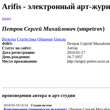
Arifis - электронный арт-жур
назад
Петров Сергей Михайлович
(smpetrov)
Визитка
Статистика
Общение
Циклы
ФИО:
Петров Сергей Михайло
Статус на сайте:
Автор
Дата регистрации:
2010-01-17
День рождения:
16.7.1957
Место проживания:
http://sergey-petrov.ucoz.r
произведения автора в арт-студии
2018-05-19 14:54
Студия поэтов
Конспирация (шпионская история)
/ Петров Сергей Михайл