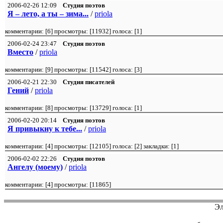
2006-02-26 12:09
Студия поэтов
Я – лето, а ты – зима...
/
priola
комментарии: [
6
] просмотры: [
11932
] голоса: [
1
]
2006-02-24 23:47
Студия поэтов
Вместо
/
priola
комментарии: [
9
] просмотры: [
11542
] голоса: [
3
]
2006-02-21 22:30
Студия писателей
Гений
/
priola
комментарии: [
8
] просмотры: [
13729
] голоса: [
1
]
2006-02-20 20:14
Студия поэтов
Я привыкну к тебе...
/
priola
комментарии: [
4
] просмотры: [
12105
] голоса: [
2
] закладки:
[1]
2006-02-02 22:26
Студия поэтов
Ангелу (моему)
/
priola
комментарии: [
4
] просмотры: [
11865
]
Эл