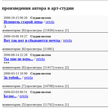
произведения автора в арт-студии
2006-10-15 00:20
Студия поэтов
Исповедь старой девы
/
priola
:)
комментарии: [
6
] просмотры: [
11836
] голоса: [
1
]
2006-10-06 19:27
Студия поэтов
Вот так вот и сбываются мечты
/
priola
комментарии: [
6
] просмотры: [
11681
]
2006-08-14 22:28
Студия поэтов
Ты мне не верь...
/
priola
***
комментарии: [
6
] просмотры: [
11417
] голоса: [
2
]
2006-03-13 18:00
Студия поэтов
За тобой...
/
priola
комментарии: [
7
] просмотры: [
14768
] голоса: [
1
]
2006-03-03 00:51
Студия поэтов
Белое...
/
priola
комментарии: [
5
] просмотры: [
11762
] голоса: [
1
]