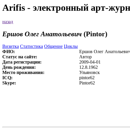
Arifis - электронный арт-жур
назад
Ершов Олег Анатольевич
(Pintor)
Визитка
Статистика
Общение
Циклы
ФИО:
Ершов Олег Анатольеви
Статус на сайте:
Автор
Дата регистрации:
2009-04-01
День рождения:
12.8.1962
Место проживания:
Ульяновск
ICQ:
pintor62
Skype:
Pintor62