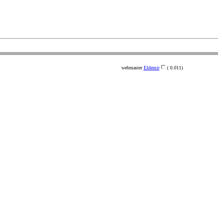
webmaster
Eldemir
( 0.011)