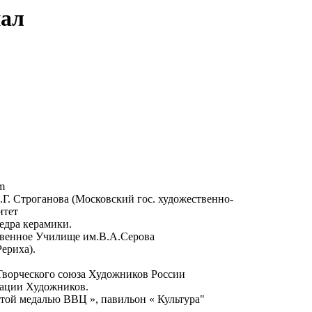
нал
om
Г. Строганова (Московский гос. художественно-
итет
федра керамики.
венное Училище им.В.А.Серова
ериха).
Творческого союза Художников России
ации Художников.
той медалью ВВЦ », павильон « Культура"