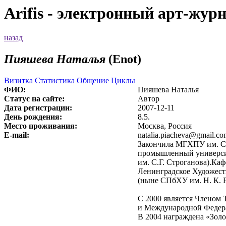
Arifis - электронный арт-жур
назад
Пияшева Наталья
(Enot)
Визитка
Статистика
Общение
Циклы
ФИО:
Пияшева Наталья
Статус на сайте:
Автор
Дата регистрации:
2007-12-11
День рождения:
8.5.
Место проживания:
Москва, Россия
E-mail:
natalia.piacheva@gmail.c
Закончила МГХПУ им. С.
промышленный универс
им. С.Г. Строганова).Ка
Ленинградское Художест
(ныне СПбХУ им. Н. К. Р
С 2000 является Членом 
и Международной Федер
В 2004 награждена «Золо