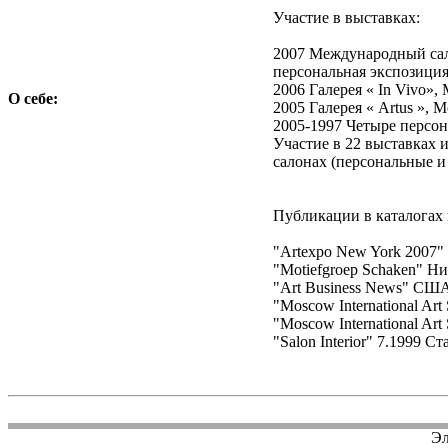
Участие в выставках:
2007 Международный сал
персональная экспозици
2006 Галерея « In Vivo»,
О себе:
2005 Галерея « Artus », 
2005-1997 Четыре персо
Участие в 22 выставках
салонах (персональные и
Публикации в каталогах 
"Artexpo New York 2007"
"Motiefgroep Schaken" Ни
"Art Business News" США
"Moscow International Art
"Moscow International Art
"Salon Interior" 7.1999 С
Эл