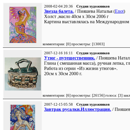
2008-02-04 20:36
Студия художников
Звезда балета.
/ Пияшева Наталья (
Enot
)
Xолст ,масло 40см x 30см 2006 г
Картина выставлялась на Международном 
комментарии: [
0
] просмотры: [
13003
]
2007-12-16 16:11
Студия художников
Утюг - путешественник.
/ Пияшева Наталь
Глина ( смешанная масса), ручная лепка, гл
Работа из серии «Из жизни утюгов».
20см x 30см 2000 г.
комментарии: [
6
] просмотры: [
26156
] голоса: [
3
] зак
2007-12-15 05:58
Студия художников
Завтрак русалки.Иллюстрация.
/ Пияшев