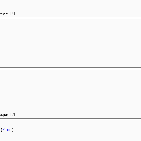
ладки:
[1]
ладки:
[2]
(
Enot
)