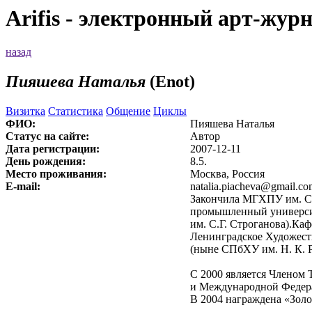
Arifis - электронный арт-жур
назад
Пияшева Наталья
(Enot)
Визитка
Статистика
Общение
Циклы
ФИО:
Пияшева Наталья
Статус на сайте:
Автор
Дата регистрации:
2007-12-11
День рождения:
8.5.
Место проживания:
Москва, Россия
E-mail:
natalia.piacheva@gmail.c
Закончила МГХПУ им. С.
промышленный универс
им. С.Г. Строганова).Ка
Ленинградское Художест
(ныне СПбХУ им. Н. К. Р
С 2000 является Членом 
и Международной Федер
В 2004 награждена «Золо