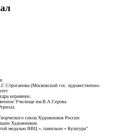
нал
om
Г. Строганова (Московский гос. художественно-
итет
федра керамики.
венное Училище им.В.А.Серова
ериха).
Творческого союза Художников России
ации Художников.
той медалью ВВЦ », павильон « Культура"