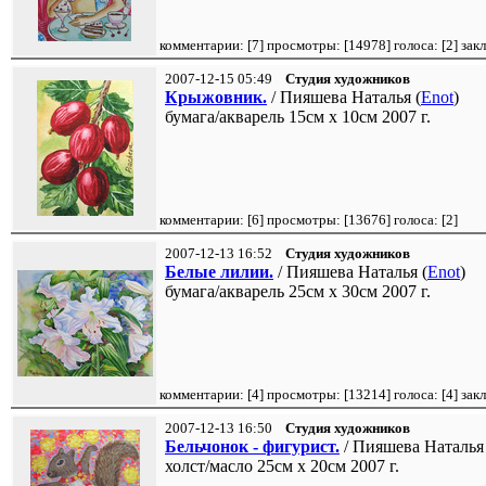
комментарии: [
7
] просмотры: [
14978
] голоса: [
2
] зак
2007-12-15 05:49
Студия художников
Крыжовник.
/ Пияшева Наталья (
Enot
)
бумага/акварель 15см x 10см 2007 г.
комментарии: [
6
] просмотры: [
13676
] голоса: [
2
]
2007-12-13 16:52
Студия художников
Белые лилии.
/ Пияшева Наталья (
Enot
)
бумага/акварель 25см x 30см 2007 г.
комментарии: [
4
] просмотры: [
13214
] голоса: [
4
] зак
2007-12-13 16:50
Студия художников
Бельчонок - фигурист.
/ Пияшева Наталья 
холст/масло 25см x 20см 2007 г.