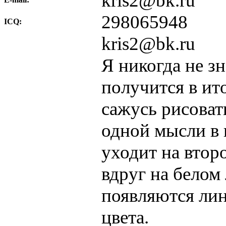
kris2@bk.ru
298065948
ICQ:
kris2@bk.ru
Я никогда не зн
получится в ито
сажусь рисоват
одной мысли в 
уходит на втор
вдруг на белом
появляются лин
цвета.