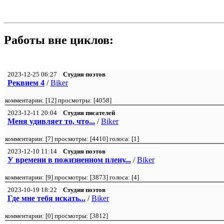
Работы вне циклов:
2023-12-25 06:27
Студия поэтов
Реквием 4
/
Biker
комментарии: [
12
] просмотры: [
4058
]
2023-12-11 20:04
Студия писателей
Меня удивляет то, что...
/
Biker
комментарии: [
7
] просмотры: [
4410
] голоса: [
1
]
2023-12-10 11:14
Студия поэтов
У времени в пожизненном плену...
/
Biker
комментарии: [
9
] просмотры: [
3873
] голоса: [
4
]
2023-10-19 18:22
Студия поэтов
Где мне тебя искать...
/
Biker
комментарии: [
0
] просмотры: [
3812
]