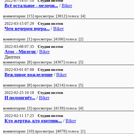
2022-07-14 07:10
Студия поэтов
Всё остальное - мелочи...
/
Biker
комментарии: [
15
] просмотры: [
3812
] голоса: [
4
]
2022-03-15 07:29
Студия поэтов
Чем вечером вчера...
/
Biker
комментарии: [
1
] просмотры: [
4166
] голоса: [
2
]
2022-03-08 07:35
Студия поэтов
Атос - Миледи
/
Biker
Диптих
комментарии: [
8
] просмотры: [
4307
] голоса: [
5
]
2022-03-01 07:08
Студия поэтов
Вежливое вожделение
/
Biker
комментарии: [
8
] просмотры: [
4214
] голоса: [
5
]
2022-02-25 10:18
Студия поэтов
И подмигнёт...
/
Biker
комментарии: [
3
] просмотры: [
4139
] голоса: [
4
]
2022-02-11 17:25
Студия поэтов
Кто жертва, кто охотник...
/
Biker
комментарии: [
10
] просмотры: [
4078
] голоса: [
1
]