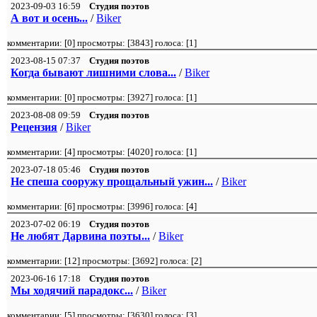
2023-09-03 16:59
Студия поэтов
А вот и осень...
/
Biker
комментарии: [
0
] просмотры: [
3843
] голоса: [
1
]
2023-08-15 07:37
Студия поэтов
Когда бывают лишними слова...
/
Biker
комментарии: [
0
] просмотры: [
3927
] голоса: [
1
]
2023-08-08 09:59
Студия поэтов
Рецензия
/
Biker
комментарии: [
4
] просмотры: [
4020
] голоса: [
1
]
2023-07-18 05:46
Студия поэтов
Не спеша сооружу прощальный ужин...
/
Biker
комментарии: [
6
] просмотры: [
3996
] голоса: [
4
]
2023-07-02 06:19
Студия поэтов
Не любят Дарвина поэты...
/
Biker
комментарии: [
12
] просмотры: [
3692
] голоса: [
2
]
2023-06-16 17:18
Студия поэтов
Мы ходячий парадокс...
/
Biker
комментарии: [
5
] просмотры: [
3630
] голоса: [
3
]