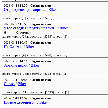
2023-04-18 18:37
Студия поэтов
От рождения до морга...
/
Biker
комментарии: [
0
] просмотры: [
3491
]
2023-02-22 11:53
Студия поэтов
Чтоб сегодня не уйти навеки...
/
Biker
Юрию Юрченко
комментарии: [
2
] просмотры: [
3533
] голоса: [
3
]
2023-01-14 10:45
Студия поэтов
На Олимп!
/
Biker
комментарии: [
4
] просмотры: [
3470
] голоса: [
5
]
2022-12-21 14:11
Студия поэтов
Зимняя песня
/
Biker
комментарии: [
3
] просмотры: [
3333
] голоса: [
2
]
2022-12-11 09:55
Студия поэтов
Слово
/
Biker
комментарии: [
11
] просмотры: [
3493
] голоса: [
3
]
2022-11-18 12:59
Студия поэтов
Ничего хорошего...
/
Biker