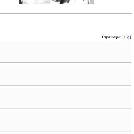
Страницы
: [
1
2
]