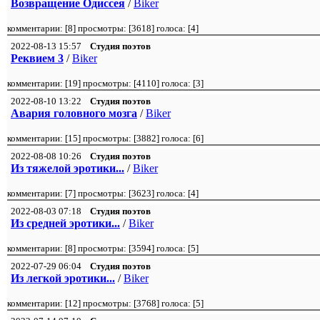
Возвращение Одиссея
/
Biker
комментарии: [
8
] просмотры: [
3618
] голоса: [
4
]
2022-08-13 15:57
Студия поэтов
Реквием 3
/
Biker
комментарии: [
19
] просмотры: [
4110
] голоса: [
3
]
2022-08-10 13:22
Студия поэтов
Авария головного мозга
/
Biker
комментарии: [
15
] просмотры: [
3882
] голоса: [
6
]
2022-08-08 10:26
Студия поэтов
Из тяжелой эротики...
/
Biker
комментарии: [
7
] просмотры: [
3623
] голоса: [
4
]
2022-08-03 07:18
Студия поэтов
Из средней эротики...
/
Biker
комментарии: [
8
] просмотры: [
3594
] голоса: [
5
]
2022-07-29 06:04
Студия поэтов
Из легкой эротики...
/
Biker
комментарии: [
12
] просмотры: [
3768
] голоса: [
5
]