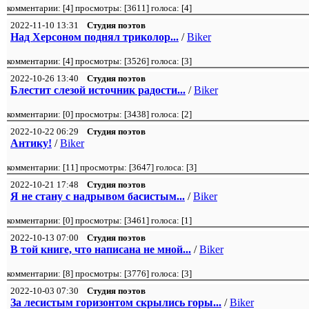
комментарии: [
4
] просмотры: [
3611
] голоса: [
4
]
2022-11-10 13:31
Студия поэтов
Над Херсоном поднял триколор...
/
Biker
комментарии: [
4
] просмотры: [
3526
] голоса: [
3
]
2022-10-26 13:40
Студия поэтов
Блестит слезой источник радости...
/
Biker
комментарии: [
0
] просмотры: [
3438
] голоса: [
2
]
2022-10-22 06:29
Студия поэтов
Антику!
/
Biker
комментарии: [
11
] просмотры: [
3647
] голоса: [
3
]
2022-10-21 17:48
Студия поэтов
Я не стану с надрывом басистым...
/
Biker
комментарии: [
0
] просмотры: [
3461
] голоса: [
1
]
2022-10-13 07:00
Студия поэтов
В той книге, что написана не мной...
/
Biker
комментарии: [
8
] просмотры: [
3776
] голоса: [
3
]
2022-10-03 07:30
Студия поэтов
За лесистым горизонтом скрылись горы...
/
Biker