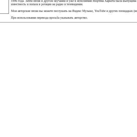
1996 года. Затем песня в другом звучании и уже в исполнении Мортена Харкета была выпущена 
известность и попала в ротации на радио и телевидении.
Мои авторские песни вы можете послушать на Яндекс Музыке, YouTube и других площадках (вв
При использовании перевода просьба указывать авторство.