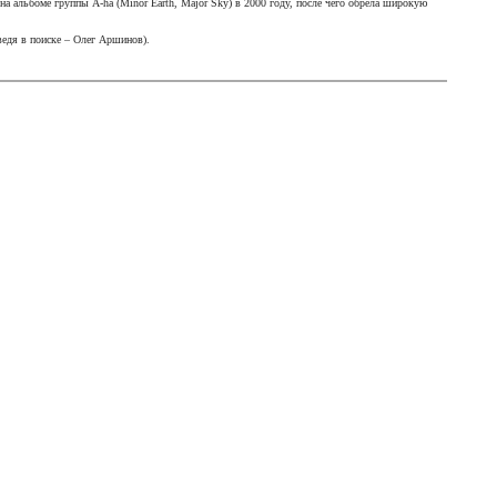
на альбоме группы A-ha (Minor Earth, Major Sky) в 2000 году, после чего обрела широкую
едя в поиске – Олег Аршинов).