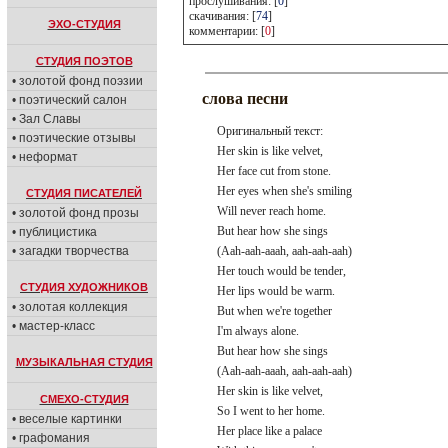
прослушивания: [
0
]
скачивания: [
74
]
ЭХО-СТУДИЯ
комментарии: [
0
]
СТУДИЯ ПОЭТОВ
• золотой фонд поэзии
слова песни
• поэтический салон
• Зал Славы
Оригинальный текст:
• поэтические отзывы
Her skin is like velvet,
• неформат
Her face cut from stone.
Her eyes when she's smiling
СТУДИЯ ПИСАТЕЛЕЙ
Will never reach home.
• золотой фонд прозы
But hear how she sings
• публицистика
• загадки творчества
(Aah-aah-aaah, aah-aah-aah)
Her touch would be tender,
СТУДИЯ ХУДОЖНИКОВ
Her lips would be warm.
• золотая коллекция
But when we're together
• мастер-класс
I'm always alone.
But hear how she sings
МУЗЫКАЛЬНАЯ СТУДИЯ
(Aah-aah-aaah, aah-aah-aah)
Her skin is like velvet,
СМЕХО-СТУДИЯ
So I went to her home.
• веселые картинки
Her place like a palace
• графомания