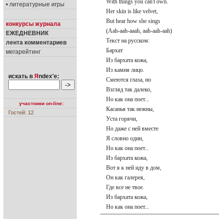
With things you can't own.
• литературные игры
Her skin is like velvet,
But hear how she sings
конкурсы журнала
(Aah-aah-aaah, aah-aah-aah)
ЕЖЕДНЕВНИК
Текст на русском:
лента комментариев
Бархат
мегарейтинг
Из бархата кожа,
Из камня лицо.
искать в
Я
ndex'е:
Смеются глаза, но
Взгляд так далеко,
Но как она поет...
участники on-line:
Касанья так нежны,
Гостей: 12
Уста горячи,
Но даже с ней вместе
Я словно один,
Но как она поет...
Из бархата кожа,
Вот я к ней иду в дом,
Он как галерея,
Где все не твое.
Из бархата кожа,
Но как она поет...