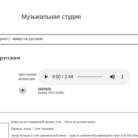
Музыкальная студия
архат) - кавер на русском
а русском
прослушать
полностью
скачать
(размер 6432 Кбайт)
Кавер на хит норвежской группы А-ha – Velvet на русском языке.
Перевод, вокал – Олег Аршинов.
Автор музыки и слов оригинальной песни – один из основателей норвежского трио A-ha Пол Вок