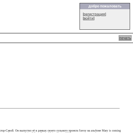
добро пожаловать
[
регистрация
]
[
войти
]
печать
тор-Савой. Он выпустил её в рамках своего сольного проекта Savoy на альбоме Mary is coming