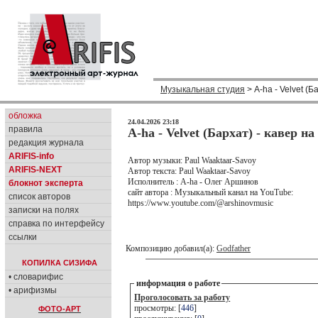
Музыкальная студия
> A-ha - Velvet (Б
обложка
24.04.2026 23:18
правила
A-ha - Velvet (Бархат) - кавер н
редакция журнала
ARIFIS-info
Автор музыки: Paul Waaktaar-Savoy
ARIFIS-NEXT
Автор текста: Paul Waaktaar-Savoy
Исполнитель : A-ha - Олег Аршинов
блокнот эксперта
сайт автора : Музыкальный канал на YouTube:
список авторов
https://www.youtube.com/@arshinovmusic
записки на полях
справка по интерфейсу
ссылки
Композицию добавил(а):
Godfather
КОПИЛКА СИЗИФА
• словарифис
информация о работе
• арифизмы
Проголосовать за работу
просмотры: [
446
]
ФОТО-АРТ