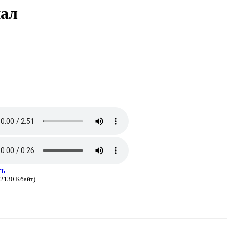
нал
ть
 2130 Кбайт)