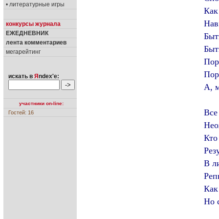
• литературные игры
Как
Нав
конкурсы журнала
ЕЖЕДНЕВНИК
Быт
лента комментариев
Быт
мегарейтинг
Пор
Пор
искать в
Я
ndex'е:
А, 
участники on-line:
Все
Гостей: 16
Нео
Кто
Рез
В л
Реп
Как
Но 