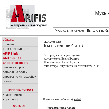
Музык
Музыкальная студия
> Быть, иль не б
обложка
01.04.2008 19:30
правила
Быть, иль не быть?
редакция журнала
ARIFIS-info
Автор музыки: Борис Булатов
ARIFIS-NEXT
Автор текста: Борис Булатов
Исполнитель : Борис Булатов
блокнот эксперта
сайт автора : http://music.lib.ru/b/bulatow_b_s/
список авторов
записки на полях
справка по интерфейсу
ссылки
КОПИЛКА СИЗИФА
• словарифис
Композицию добавил(а):
nefed
• арифизмы
ФОТО-АРТ
информация о работе