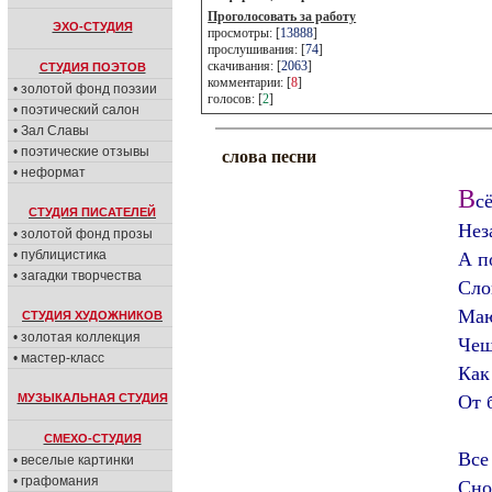
Проголосовать за работу
ЭХО-СТУДИЯ
просмотры: [
13888
]
прослушивания: [
74
]
скачивания: [
2063
]
СТУДИЯ ПОЭТОВ
комментарии: [
8
]
• золотой фонд поэзии
голосов: [
2
]
• поэтический салон
• Зал Славы
• поэтические отзывы
слова песни
• неформат
В
с
СТУДИЯ ПИСАТЕЛЕЙ
Нез
• золотой фонд прозы
• публицистика
А п
• загадки творчества
Сло
Маю
СТУДИЯ ХУДОЖНИКОВ
• золотая коллекция
Чеш
• мастер-класс
Как
МУЗЫКАЛЬНАЯ СТУДИЯ
От 
СМЕХО-СТУДИЯ
Все 
• веселые картинки
• графомания
Сно