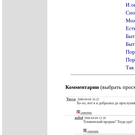
И оп
Сно
Мож
Ест
Быт
Быт
Пор
Пор
Так
Комментарии
(выбрать прос
Yucca
2008-04-04 10:22
Хо-хо, вот я и добралась до прослушив
ответить
nefed
2008-04-04 12:28
Технический прорыв? Тогда ура!
ответить