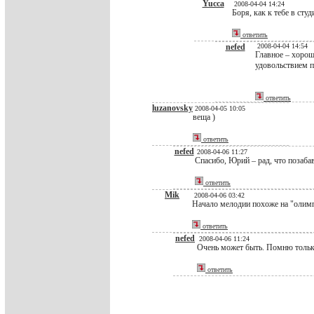
Yucca
2008-04-04 14:24
Боря, как к тебе в сту
ответить
nefed
2008-04-04 14:54
Главное – хорош
удовольствием 
ответить
luzanovsky
2008-04-05 10:05
веща )
ответить
nefed
2008-04-06 11:27
Спасибо, Юрий – рад, что позаба
ответить
Mik
2008-04-06 03:42
Начало мелодии похоже на "олим
ответить
nefed
2008-04-06 11:24
Очень может быть. Помню тольк
ответить