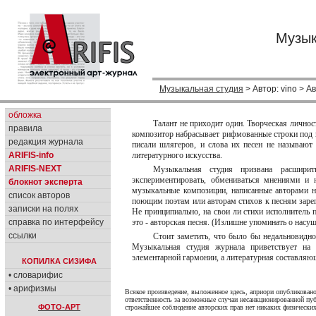
Музык
Музыкальная студия
> Автор: vino > Ав
обложка
Талант не приходит один. Творческая личност
правила
композитор набрасывает рифмованные строки под 
редакция журнала
писали шлягеров, и слова их песен не называют
ARIFIS-info
литературного искусства.
ARIFIS-NEXT
Музыкальная студия призвана расширит
экспериментировать, обмениваться мнениями и 
блокнот эксперта
музыкальные композиции, написанные авторами н
список авторов
поющим поэтам или авторам стихов к песням зарег
записки на полях
Не принципиально, на свои ли стихи исполнитель 
справка по интерфейсу
это - авторская песня. (Излишне упоминать о насу
ссылки
Стоит заметить, что было бы недальновидно
Музыкальная студия журнала приветствует на 
элементарной гармонии, а литературная составляющ
КОПИЛКА СИЗИФА
• словарифис
• арифизмы
Всякое произведение, выложенное здесь, априори опубликовано
ответственность за возможные случаи несанкционированной пуб
ФОТО-АРТ
строжайшее соблюдение авторских прав нет никаких физических