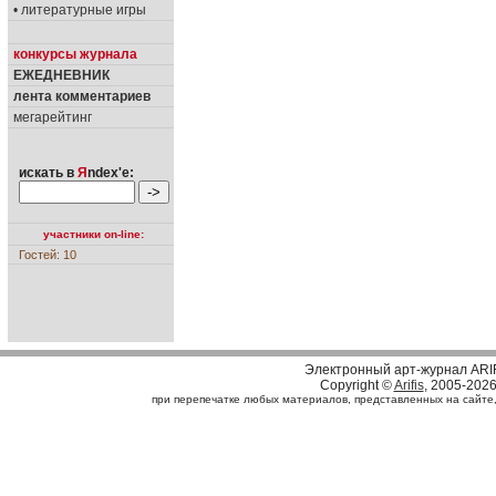
• литературные игры
конкурсы журнала
ЕЖЕДНЕВНИК
лента комментариев
мегарейтинг
искать в
Я
ndex'е:
участники on-line:
Гостей: 10
Электронный арт-журнал ARI
Copyright ©
Arifis
, 2005-202
при перепечатке любых материалов, представленных на сайте, с