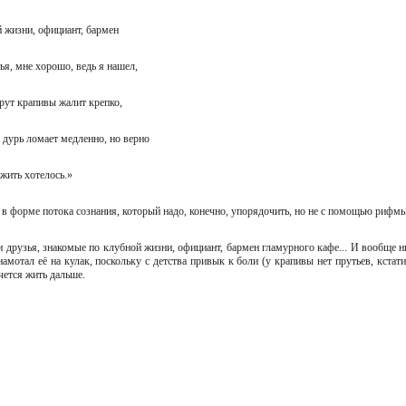
й жизни, официант, бармен
тья, мне хорошо, ведь я нашел,
 прут крапивы жалит крепко,
ак дурь ломает медленно, но верно
е жить хотелось.»
 в форме потока сознания, который надо, конечно, упорядочить, но не с помощью рифмы
и друзья, знакомые по клубной жизни, официант, бармен гламурного кафе... И вообще н
 намотал её на кулак, поскольку с детства привык к боли (у крапивы нет прутьев, кста
очется жить дальше.