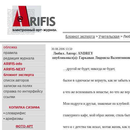
Блокнот эксперта
>
Учительская
> Люб
обложка
30.08.2006 13:50
правила
Любил. Автор: ANDREY
опубликовал(а): Гаркавая Людмила Валентиновн
редакция журнала
ARIFIS-info
....другой не будет, никогда не будет,
ARIFIS-NEXT
блокнот эксперта
список авторов
былое в одночасье не вернуть, как не забыть
записки на полях
справка по интерфейсу
а что же вспоминать в ненастье, во что же в
ссылки
Мои подруги и друзья, знакомые по клубной
КОПИЛКА СИЗИФА
• словарифис
гламурного кафе, мой образ жизни, стиль бы
• арифизмы
ФОТО-АРТ
чего я с детства так искал, мотая жизнь, как