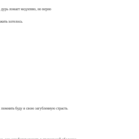
ак дурь ломает медленно, но верно
е жить хотелось.
ак помнить буду я свою загубленную страсть.