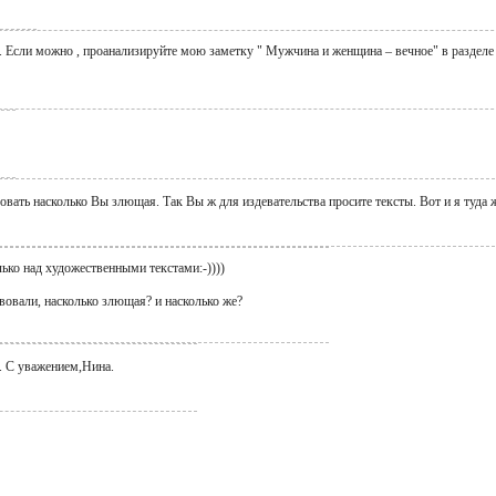
 Если можно , проанализируйте мою заметку " Мужчина и женщина – вечное" в разделе
овать насколько Вы злющая. Так Вы ж для издевательства просите тексты. Вот и я туда 
лько над художественными текстами:-))))
твовали, насколько злющая? и насколько же?
. С уважением,Нина.