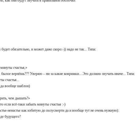
о, как они будут звучать в правильной оболочке.
 будет обязательно, и может даже скоро:-)) надо не так... Типа:
ь минуты счастья,»
, былое вернёшь??? Уверяю – ни за какие коврижки... Это должно звучать иначе... Типа:
уты счастья...
о, да вообще шаблон)
верить, чем дышать?»
что если всё-таки забыть минуты счастья :-)
стье-ненастье как избитую до полусмерти да и вообще тут не очень нужную):
лоде будущего?