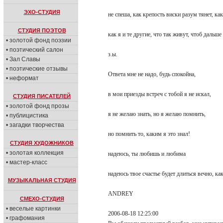
ЭХО-СТУДИЯ
не спеша, как крепость виски разум тянет, к
СТУДИЯ ПОЭТОВ
как я и те другие, что так живут, чтоб дальш
• золотой фонд поэзии
• поэтический салон
з.ы.
• Зал Славы
• поэтические отзывы
Ответа мне не надо, будь спокойна,
• неформат
в мои приезды встреч с тобой я не искал,
СТУДИЯ ПИСАТЕЛЕЙ
• золотой фонд прозы
я не желаю знать, но я желаю помнить,
• публицистика
• загадки творчества
но помнить то, каким я это знал!
СТУДИЯ ХУДОЖНИКОВ
• золотая коллекция
надеюсь, ты любишь и любима
• мастер-класс
надеюсь твое счастье будет длиться вечно, к
МУЗЫКАЛЬНАЯ СТУДИЯ
ANDREY
СМЕХО-СТУДИЯ
• веселые картинки
2006-08-18 12:25:00
• графомания