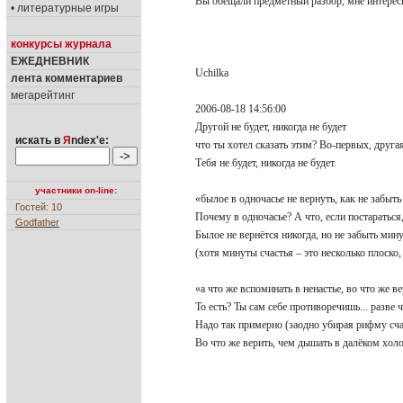
Вы обещали предметный разбор, мне интересн
• литературные игры
конкурсы журнала
ЕЖЕДНЕВНИК
Uchilka
лента комментариев
мегарейтинг
2006-08-18 14:56:00
Другой не будет, никогда не будет
искать в
Я
ndex'е:
что ты хотел сказать этим? Во-первых, другая
Тебя не будет, никогда не будет.
участники on-line:
«былое в одночасье не вернуть, как не забыт
Гостей: 10
Почему в одночасье? А что, если постараться
Godfather
Былое не вернётся никогда, но не забыть мин
(хотя минуты счастья – это несколько плоск
«а что же вспоминать в ненастье, во что же 
То есть? Ты сам себе противоречишь... разве 
Надо так примерно (заодно убирая рифму сча
Во что же верить, чем дышать в далёком хо