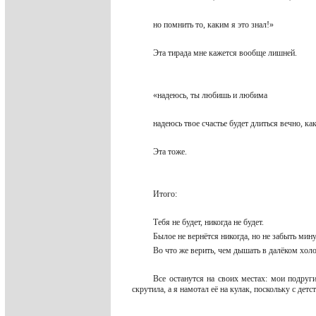
но помнить то, каким я это знал!»
Эта тирада мне кажется вообще лишней.
«надеюсь, ты любишь и любима
надеюсь твое счастье будет длиться вечно, к
Эта тоже.
Итого:
Тебя не будет, никогда не будет.
Былое не вернётся никогда, но не забыть мин
Во что же верить, чем дышать в далёком хо
Все останутся на своих местах: мои подруг
скрутила, а я намотал её на кулак, поскольку с де