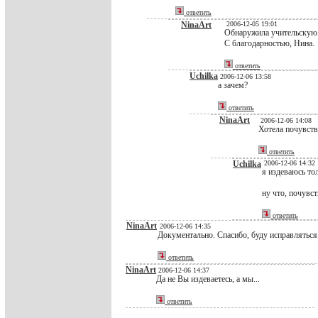
ответить
NinaArt
2006-12-05 19:01
Обнаружила учительскую.
С благодарностью, Нина.
ответить
Uchilka
2006-12-06 13:58
а зачем?
ответить
NinaArt
2006-12-06 14:08
Хотела почувств
ответить
Uchilka
2006-12-06 14:32
я издеваюсь то
ну что, почувс
ответить
NinaArt
2006-12-06 14:35
Документально. Спасибо, буду исправляться
ответить
NinaArt
2006-12-06 14:37
Да не Вы издеваетесь, а мы...
ответить