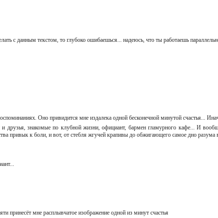
делать с данным текстом, то глубоко ошибаешься... надеюсь, что ты работаешь параллель
оспоминаниях. Оно привидится мне издалека одной бесконечной минутой счастья... Ина
и и друзья, знакомые по клубной жизни, официант, бармен гламурного кафе... И вооб
етства привык к боли, и вот, от стебля жгучей крапивы до обжигающего самое дно разума
иант...
яти принесёт мне расплывчатое изображение одной из минут счастья