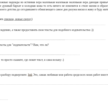
ложные надежды но истинная вера маленькая маленькая маленькая вера дающая привы
де душный бархат и холодная кожа то есть ничего не изменится в стиле жизни и образ
моего детства до сегодняшнего обжигающего самое дно разума виски я живу я буду жить
иев
списком, новые сверху
)
дению, а также предоставить свои тексты для подобного издевательства:-))
ексты для "издевательств"? Вам, что ли?
 то просто скажите, где лежит текст, я сама возьму:-)
и разбору подвергните.
link
Это, самая любимая моя работа среди всех моих работ вмест