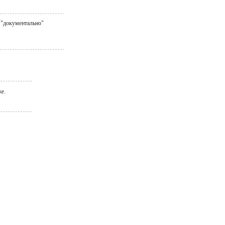
 "документально"
же.