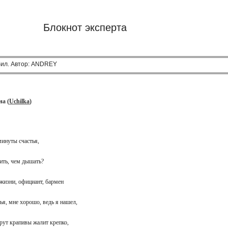
Блокнот эксперта
ил. Автор: ANDREY
а (
Uchilka
)
 минуты счастья,
ерить, чем дышать?
 жизни, официант, бармен
тья, мне хорошо, ведь я нашел,
 прут крапивы жалит крепко,