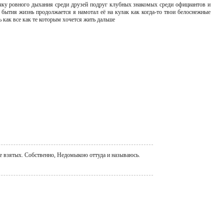
чку ровного дыхания среди друзей подруг клубных знакомых среди официантов и
е бытия жизнь продолжается я намотал её на кулак как когда-то твои белоснежные
 как все как те которым хочется жить дальше
е взятых. Собственно, Недомыкою оттуда и называюсь.