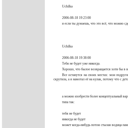
Uchilka
2006-08-18 19:23:00
и если ты думаешь, что это всё, что можно с
Uchilka
2006-08-18 19:38:00
Тебя не будет уже никогда.
Хорошо, что былое возвращается хотя бы в в
Все останутся на своих местах: мои подруг
скрутила, а я намотал её на кулак, потому что с д
а можно изобрести более концептуальный вар
типа так:
тебя не будет
никогда не будет
может когда-нибудь потом стылая водица пам