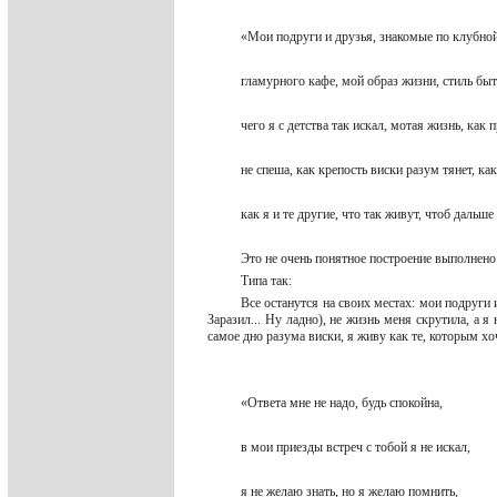
«Мои подруги и друзья, знакомые по клубно
гламурного кафе, мой образ жизни, стиль бы
чего я с детства так искал, мотая жизнь, как
не спеша, как крепость виски разум тянет, к
как я и те другие, что так живут, чтоб дальш
Это не очень понятное построение выполнено
Типа так:
Все останутся на своих местах: мои подруги 
Заразил... Ну ладно), не жизнь меня скрутила, а я
самое дно разума виски, я живу как те, которым х
«Ответа мне не надо, будь спокойна,
в мои приезды встреч с тобой я не искал,
я не желаю знать, но я желаю помнить,