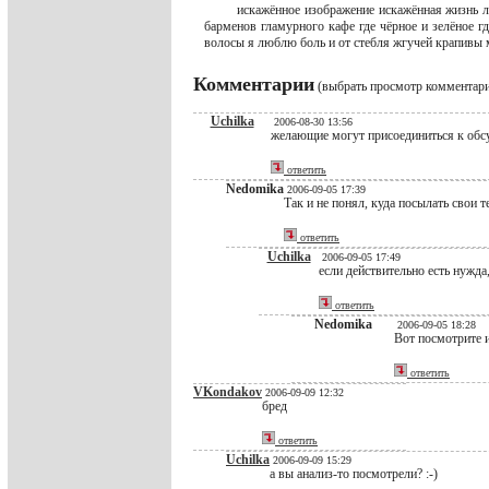
искажённое изображение искажённая жизнь 
барменов гламурного кафе где чёрное и зелёное г
волосы я люблю боль и от стебля жгучей крапивы 
Комментарии
(выбрать просмотр комментар
Uchilka
2006-08-30 13:56
желающие могут присоединиться к обсуж
ответить
Nedomika
2006-09-05 17:39
Так и не понял, куда посылать свои т
ответить
Uchilka
2006-09-05 17:49
если действительно есть нужда,
ответить
Nedomika
2006-09-05 18:28
Вот посмотрите 
ответить
VKondakov
2006-09-09 12:32
бред
ответить
Uchilka
2006-09-09 15:29
а вы анализ-то посмотрели? :-)