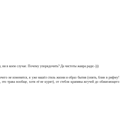
, ни в коем случае. Почему упорядочить? Да чистоты жанра ради:-)))
ичего не изменится, я уже нашёл стиль жизни и образ бытия (опять, блин в рифму!
ти, это трава вообще, хотя её не курят), от стебля крапивы жгучей до обжигающего