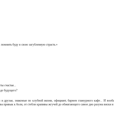
ак помнить буду я свою загубленную страсть.»
уты счастья...
лоде будущего?
и и друзья, знакомые по клубной жизни, официант, бармен гламурного кафе... И вооб
тства привык к боли, от стебля крапивы жгучей до обжигающего самое дно разума виски 