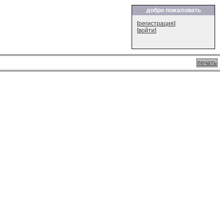
добро пожаловать
[
регистрация
]
[
войти
]
печать