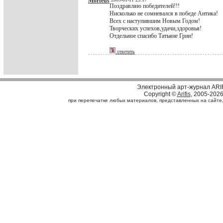
Morfeus
Поздравляю победителей!!!
Нисколько не сомневался в победе Антика!
Всех с наступившим Новым Годом!
Творческих успехов,удачи,здоровья!
Отдельное спасибо Татьяне Грин!
ответить
Электронный арт-журнал ARI
Copyright ©
Arifis
, 2005-202
при перепечатке любых материалов, представленных на сайте, с