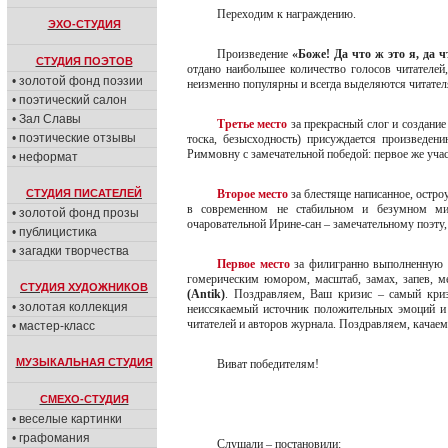
Переходим к награждению.
ЭХО-СТУДИЯ
Произведение
«Боже! Да что ж это я, да 
СТУДИЯ ПОЭТОВ
отдано наибольшее количество голосов читателей
• золотой фонд поэзии
неизменно популярны и всегда выделяются читател
• поэтический салон
• Зал Славы
Третье место
за прекрасный слог и создание
• поэтические отзывы
тоска, безысходность) присуждается произведе
Риммовну с замечательной победой: первое же учас
• неформат
СТУДИЯ ПИСАТЕЛЕЙ
Второе место
за блестяще написанное, остроу
в современном не стабильном и безумном ми
• золотой фонд прозы
очаровательной Ирине-сан – замечательному поэту
• публицистика
• загадки творчества
Первое место
за филигранно выполненную с
гомерическим юмором, масштаб, замах, запев, м
СТУДИЯ ХУДОЖНИКОВ
(Antik)
. Поздравляем, Ваш кризис – самый кри
• золотая коллекция
неиссякаемый источник положительных эмоций 
читателей и авторов журнала. Поздравляем, качае
• мастер-класс
МУЗЫКАЛЬНАЯ СТУДИЯ
Виват победителям!
СМЕХО-СТУДИЯ
• веселые картинки
• графомания
Слушали – постановили: