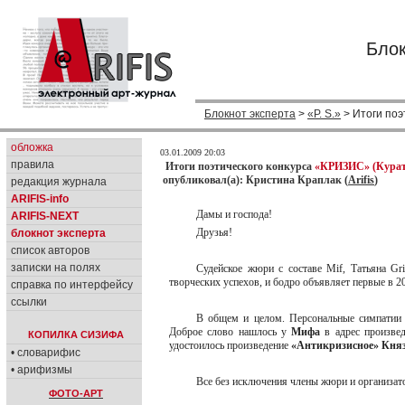
Блок
Блокнот эксперта
>
«P. S.»
> Итоги поэ
обложка
03.01.2009 20:03
правила
Итоги поэтического конкурса
«КРИЗИС» (Курато
опубликовал(а): Кристина Краплак (
Arifis
)
редакция журнала
ARIFIS-info
Дамы и господа!
ARIFIS-NEXT
Друзья!
блокнот эксперта
список авторов
записки на полях
Судейское жюри с составе Mif, Татьяна Gr
творческих успехов, и бодро объявляет первые в 2
справка по интерфейсу
ссылки
В общем и целом. Персональные симпати
Доброе слово нашлось у
Мифа
в адрес произве
КОПИЛКА СИЗИФА
удостоилось произведение
«Антикризисное» Княз
• словарифис
• арифизмы
Все без исключения члены жюри и организат
ФОТО-АРТ