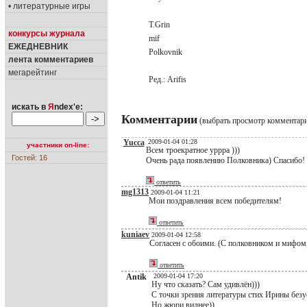
• литературные игры
T.Grin
конкурсы журнала
mif
ЕЖЕДНЕВНИК
Polkovnik
лента комментариев
мегарейтинг
Ред.: Arifis
искать в
Я
ndex'е:
Комментарии
(выбрать просмотр комментар
Yucca
2009-01-04 01:28
участники on-line:
Всем троекратное уррра )))
Гостей: 16
Очень рада появлению Полковника) Спасибо!
ответить
mg1313
2009-01-04 11:21
Мои поздравления всем победителям!
ответить
kuniaev
2009-01-04 12:58
Согласен с обоими. (С полковником и мифом,
ответить
Antik
2009-01-04 17:20
Ну что сказать? Сам удивлён)))
С точки зрения литературы стих Ирины без
Но жюри виднее))