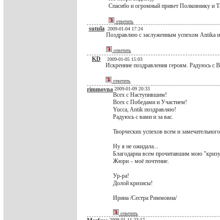
Спасибо и огромный привет Полковнику и Т
ответить
sutula
2009-01-04 17:24
Поздравляю с заслуженным успехом Antika и
ответить
KD
2009-01-05 15:03
Искренние поздравления героям. Радуюсь с В
ответить
rimmovna
2009-01-09 20:33
Всех с Наступившим!
Всех с Победами и Участием!
Yucca, Antik поздравляю!
Радуюсь с вами и за вас.
Творческих успехов всем и замечательного
Ну я не ожидала...
Благодарна всем прочитавшим мою "кризу
Жюри – моё почтение.
Ур-ра!
Долой кризисы!
Ирина /Сестра Риммовна/
ответить
2009-01-11 23:17