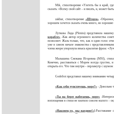
Mik, стихотворение «Улететь бы в край, гд
сказать: «Всему свой сайт – и писать, и, может быт
zakhar, стихотворение
«Шторм»
-Образное,
хорошем хочется сказать очень много, но хорошие 
Луткова Лида (Plenira) представила наше
корабле»
-Как автор огромного количества сонет
позволяет. Жаль только, что, как в один голос о
уже в самом начале знакомства с представленным
члена жюри упорхнула ввысь крылатая фраза: «Лу
Малышева Снежана Игоревна (MSI), стих
Конечно, расставаться с Морем всегда грустно,
открыть его. Что там внутри – перламутр с шумом 
Godefroi представил нашему вниманию четы
«Как себя чувствуешь, море?»
- Довольно 
«Ты на берег набегаешь, море»
-Интересн
воплощения в стихи не хватило совсем малого – 
«Наконец-то, мы наедине!»
l-Расставание