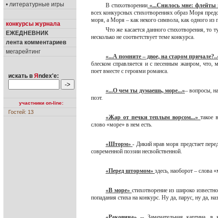
• литературные игры
В стихотворении
«...Снилось мне: флейты г
всех конкурсных стихотворениях образ Моря предс
моря, а Моря – как некого символа, как одного из
конкурсы журнала
Что же касается данного стихотворения, то ту
ЕЖЕДНЕВНИК
несколько не соответствует теме конкурса.
лента комментариев
мегарейтинг
«...А помните – двое, на старом причале?..
блеском справляется и с песенным жанром, что, м
поет вместе с героями романса.
искать в
Я
ndex'е:
«...О чем ты думаешь, море...»
– вопросы, н
поэт.
участники on-line:
Гостей: 13
«Жар от печки теплым ворсом...»
такое 
слово «море» в нем есть.
«Шторм»
- Дикий нрав моря предстает пере
современной поэзии несвойственной.
«Перед штормом»
здесь, наоборот – слова 
«В море»
стихотворение из широко известн
попадания стиха на конкурс. Ну да, парус, ну да, 
«Раковина»
-- Замечательная картина, в 