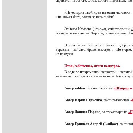
справился на все сто. Очень хочется надеяться, ч
«Не оспорит твой нрав ни один человек»
-
или, может быть, замуж за него выйти?
Эльвира Юрасова (urasova), стихотворение
«
технично и мелодично. Хорошо, одним словом. Д
В заключение нельзя не отметить добрым 
Березина – нет слов, браво, маэстро, и
«По морю,
их не будем.
Итак, собственно, итоги конкурса.
В ходе долговременной непростой и нервной
во мнении – выбирать особо не из чего. А по сему
Автор
zakhar
, за стихотворение
«Шторм»
– 
Автор
Юрий Юрченко
, за стихотворения
«
Автор
Даниил Парнас
, за стихотворение
«П
Автор
Гришаев Андрей (Listikov)
, за стих