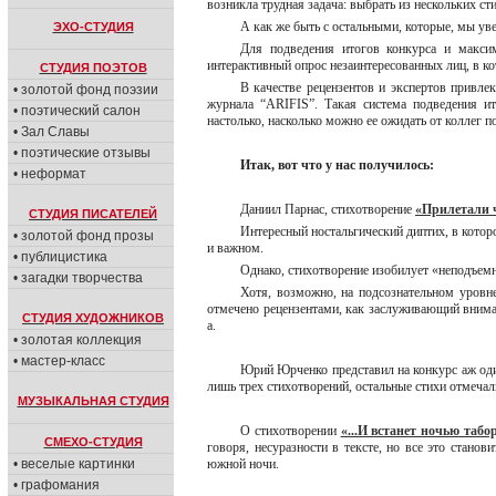
возникла трудная задача: выбрать из нескольких с
А как же быть с остальными, которые, мы уве
ЭХО-СТУДИЯ
Для подведения итогов конкурса и макси
интерактивный опрос незаинтересованных лиц, в к
СТУДИЯ ПОЭТОВ
В качестве рецензентов и экспертов привле
• золотой фонд поэзии
журнала “ARIFIS”. Такая система подведения и
• поэтический салон
настолько, насколько можно ее ожидать от коллег п
• Зал Славы
• поэтические отзывы
Итак, вот что у нас получилось:
• неформат
Даниил Парнас, стихотворение
«Прилетали ч
СТУДИЯ ПИСАТЕЛЕЙ
Интересный ностальгический диптих, в кото
• золотой фонд прозы
и важном.
• публицистика
Однако, стихотворение изобилует «неподъемн
• загадки творчества
Хотя, возможно, на подсознательном уровне
отмечено рецензентами, как заслуживающий внима
СТУДИЯ ХУДОЖНИКОВ
а.
• золотая коллекция
• мастер-класс
Юрий Юрченко представил на конкурс аж оди
лишь трех стихотворений, остальные стихи отмечали
МУЗЫКАЛЬНАЯ СТУДИЯ
О стихотворении
«...И встанет ночью табо
СМЕХО-СТУДИЯ
говоря, несуразности в тексте, но все это стано
• веселые картинки
южной ночи.
• графомания