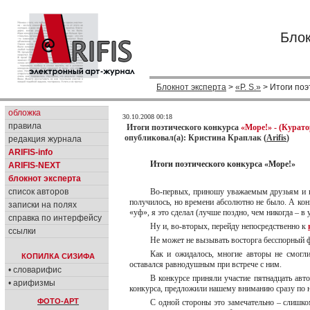
Блок
Блокнот эксперта
>
«P. S.»
> Итоги поэ
обложка
30.10.2008 00:18
правила
Итоги поэтического конкурса
«Море!» - (Курато
опубликовал(а): Кристина Краплак (
Arifis
)
редакция журнала
ARIFIS-info
Итоги поэтического конкурса «Море!»
ARIFIS-NEXT
блокнот эксперта
список авторов
Во-первых, приношу уважаемым друзьям и ко
получилось, но времени абсолютно не было. А кон
записки на полях
«уф», я это сделал (лучше поздно, чем никогда – в
справка по интерфейсу
Ну и, во-вторых, перейду непосредственно к
ссылки
Не может не вызывать восторга бесспорный ф
Как и ожидалось, многие авторы не смогли
КОПИЛКА СИЗИФА
оставался равнодушным при встрече с ним.
• словарифис
В конкурсе приняли участие пятнадцать авт
• арифизмы
конкурса, предложили нашему вниманию сразу по 
ФОТО-АРТ
С одной стороны это замечательно – слишком