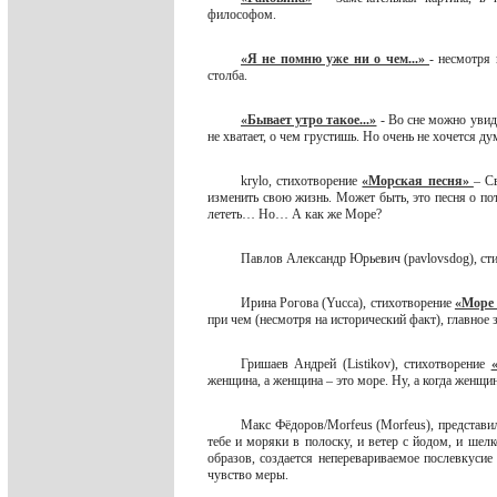
философом.
«Я не помню уже ни о чем...»
- несмотря
столба.
«Бывает утро такое...»
- Во сне можно увид
не хватает, о чем грустишь. Но очень не хочется 
krylo, стихотворение
«Морская песня»
– С
изменить свою жизнь. Может быть, это песня о пот
лететь… Но… А как же Море?
Павлов Александр Юрьевич (pavlovsdog), ст
Ирина Рогова (Yucca), стихотворение
«Море 
при чем (несмотря на исторический факт), главное
Гришаев Андрей (Listikov), стихотворение
женщина, а женщина – это море. Ну, а когда женщ
Макс Фёдоров/Morfeus (Morfeus), представил
тебе и моряки в полоску, и ветер с йодом, и шелк
образов, создается неперевариваемое послевкусие
чувство меры.