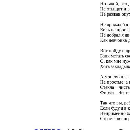
Но такой, что
Не отыщит и в
Не разжав опу
Не дрожал б я 
Коль не проигр
Не добрал я дв
Как девчонка-
Вот пойду в д
Банк метать ск
О, как мне ну
Хоть закладыв
А мои очки зл
Не простые, а 
Стекла – чист
Фирма – Честе
Так что вы, ре
Если буду я в 
Неприменно ба
Сто очков впе