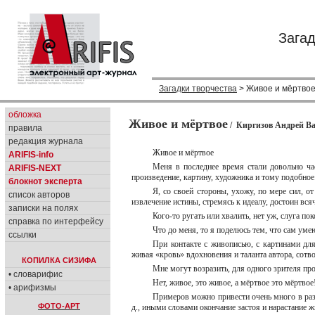
Загад
Загадки творчества
> Живое и мёртво
обложка
Живое и мёртвое
/ Киргизов Андрей Вас
правила
редакция журнала
Живое и мёртвое
ARIFIS-info
Меня в последнее время стали довольно ча
ARIFIS-NEXT
произведение, картину, художника и тому подобное
блокнот эксперта
Я, со своей стороны, ухожу, по мере сил, о
список авторов
извлечение истины, стремясь к идеалу, достоин вся
записки на полях
Кого-то ругать или хвалить, нет уж, слуга по
справка по интерфейсу
Что до меня, то я поделюсь тем, что сам уме
ссылки
При контакте с живописью, с картинами для
живая «кровь» вдохновения и таланта автора, сотво
КОПИЛКА СИЗИФА
Мне могут возразить, для одного зрителя про
• словарифис
Нет, живое, это живое, а мёртвое это мёртвое
• арифизмы
Примеров можно привести очень много в раз
ФОТО-АРТ
д., иными словами окончание застоя и нарастание ж