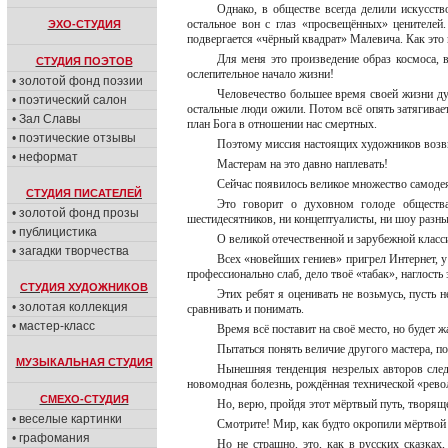
Однако, в обществе всегда делили искусств
остальное вон с глаз «просвещённых» ценителей
ЭХО-СТУДИЯ
подвергается «чёрный квадрат» Малевича. Как это н
Для меня это произведение образ космоса, 
СТУДИЯ ПОЭТОВ
ослепительное начало жизни!
• золотой фонд поэзии
Человечество большее время своей жизни ду
• поэтический салон
остальные люди ожили. Потом всё опять затягивае
• Зал Славы
план Бога в отношении нас смертных.
• поэтические отзывы
Поэтому миссия настоящих художников возвыш
• неформат
Мастерам на это давно наплевать!
Сейчас появилось великое множество самодея
СТУДИЯ ПИСАТЕЛЕЙ
Это говорит о духовном голоде обществ
• золотой фонд прозы
шестидесятников, ни концептуалисты, ни шоу разны
• публицистика
О великой отечественной и зарубежной класси
• загадки творчества
Всех «новейших гениев» пригрел Интернет, у 
профессионально слаб, дело твоё «табак», наглость 
СТУДИЯ ХУДОЖНИКОВ
Этих ребят я оценивать не возьмусь, пусть 
• золотая коллекция
сравнивать и понимать.
• мастер-класс
Время всё поставит на своё место, но будет ж
Пытаться понять величие другого мастера, по
МУЗЫКАЛЬНАЯ СТУДИЯ
Нынешняя тенденция незрелых авторов след
новомодная болезнь, рождённая технической «рево
СМЕХО-СТУДИЯ
Но, верю, пройдя этот мёртвый путь, творяще
• веселые картинки
Смотрите! Мир, как будто окропили мёртвой 
• графомания
Но не страшно, это, как в русских сказках