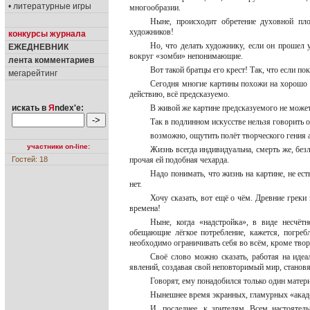
• литературные игры
многообразии.
Ныне, происходит обретение духовной пл
художников!
конкурсы журнала
Но, что делать художнику, если он прошел у
ЕЖЕДНЕВНИК
вокруг «зомби» непонимающие.
лента комментариев
Вот такой братцы его крест! Так, что если по
мегарейтинг
Сегодня многие картины похожи на хорошо 
действию, всё предсказуемо.
искать в
Я
ndex'е:
В живой же картине предсказуемого не может 
Так в подлинном искусстве нельзя говорить 
возможно, ощутить полёт творческого гения 
участники on-line:
Жизнь всегда индивидуальна, смерть же, без
Гостей: 18
прочая ей подобная чехарда.
Надо понимать, что жизнь на картине, не ес
нет.
Хочу сказать, вот ещё о чём. Древние греки
времена!
Ныне, когда «надстройка», в виде несчёт
обещающие лёгкое потребление, кажется, погреб
необходимо ограничивать себя во всём, кроме твор
Своё слово можно сказать, работая на идеа
явлений, создавая свой неповторимый мир, становя
Говорят, ему понадобился только один матер
Нынешнее время экранных, гламурных «академ
И, последнее, к зрителям. Всем настоятел