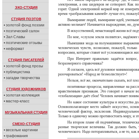
электронная, а она шедевров не сотворяет. Как п
ЭХО-СТУДИЯ
горит. Одной электронной меркой мир не измерить
время «разбрасывания камней» лучше его, пожалуй
СТУДИЯ ПОЭТОВ
Вымирание людей, вымирание идей, уменьшен
активно мельчает! Начинается вырождение, но, дум
• золотой фонд поэзии
В искусственной, ненастоящей жизни всё под
• поэтический салон
• Зал Славы
По мне, «слухом земля полнится», надёжнее 
• поэтические отзывы
Нынешняя мода на полумашинное выражение 
человеческих чувств, возможно, пожалуй, только
• неформат
вопросами, которые ставит всё усложняющаяся жизнь
Про Интернет правильно задаётся вопрос,
СТУДИЯ ПИСАТЕЛЕЙ
безразмерного справочника?
• золотой фонд прозы
Я согласен, здесь всё духовное минимизирова
• публицистика
разочароваться! «Народ не безмолвствует»!
• загадки творчества
Нельзя, всё же, окончательно сказать, всё пл
позитивные процессы, направленные на рассл
СТУДИЯ ХУДОЖНИКОВ
нравственным признакам. Это говорит о начале во
• золотая коллекция
«глобализации» даёт сбои! Человек начинает понимат
• мастер-класс
Но какое состояние культуры и искусства до
Основополагающее место займёт искусство, основа
человеческий фактор, эксклюзив. Индивидуальное 
МУЗЫКАЛЬНАЯ СТУДИЯ
Только в одиночку можно противостоять миру, и это
На втором плане ей подчинённая, техническа
СМЕХО-СТУДИЯ
разные творческие величины. Так должно быть,
• веселые картинки
человеческого. Надо поторапливаться, а не то, как 
• графомания
---------------------------------------------------------