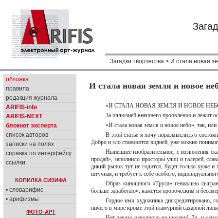
Загад
Загадки творчества
> И стала новая зе
обложка
И стала новая земля и новое неб
правила
редакция журнала
«И СТАЛА НОВАЯ ЗЕМЛЯ И НОВОЕ НЕБ
ARIFIS-info
За иллюзией внешнего проявления и лежит о
ARIFIS-NEXT
«И стала новая земля и новое небо», так, или
блокнот эксперта
список авторов
В этой статье я хочу поразмыслить о состоя
Добро и зло становятся видней, уже можно понимат
записки на полях
Нынешнее изобразительное, с позволения ск
справка по интерфейсу
продай», заполнило просторы улиц и галерей, слава
ссылки
дикий рынок тут не годится, будет только хуже и
штучная, и требует к себе особого, индивидуально
КОПИЛКА СИЗИФА
Образ киношного «Труса» гениально сыгра
• словарифис
больше заработаю», кажется пророческим и бессм
• арифизмы
Гордое имя художника дискредитировано, го
ничего в мире кроме этой гламурной сахарной лип
ФОТО-АРТ
Нет заказа народного на шедевр! Да, и само