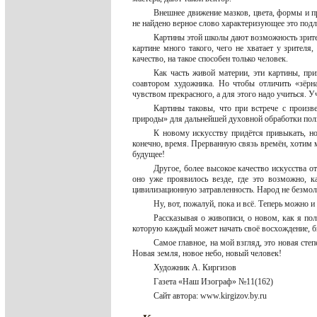
Внешнее движение мазков, цвета, формы и п
не найдено верное слово характеризующее это под
Картины этой школы дают возможность зрите
картине много такого, чего не хватает у зрителя
качество, на такое способен только человек.
Как часть живой материи, эти картины, при
соавтором художника. Но чтобы отличить «зёрн
чувством прекрасного, а для этого надо учиться. У
Картины таковы, что при встрече с произв
природы» для дальнейшей духовной обработки пол
К новому искусству придётся привыкать, но
конечно, время. Прерванную связь времён, хотим м
будущее!
Другое, более высокое качество искусства о
оно уже проявилось везде, где это возможно, 
цивилизационную затравленность. Народ не безмол
Ну, вот, пожалуй, пока и всё. Теперь можно и
Рассказывая о живописи, о новом, как я пол
которую каждый может начать своё восхождение, б
Самое главное, на мой взгляд, это новая сте
Новая земля, новое небо, новый человек!
Художник А. Киргизов
Газета «Наш Изограф» №11(162)
Сайт автора: www.kirgizov.by.ru