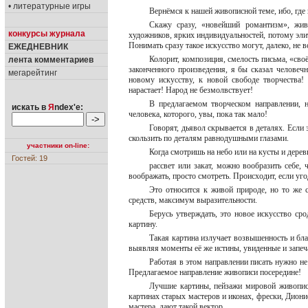
• литературные игры
Вернёмся к нашей живописной теме, ибо, где 
Скажу сразу, «новейший романтизм», жив
конкурсы журнала
художников, ярких индивидуальностей, потому эли
Понимать сразу такое искусство могут, далеко, не 
ЕЖЕДНЕВНИК
Колорит, композиция, смелость письма, «сво
лента комментариев
законченного произведения, я бы сказал человеч
мегарейтинг
новому искусству, к новой свободе творчества
нарастает! Народ не безмолвствует!
В предлагаемом творческом направлении, н
искать в
Я
ndex'е:
человека, которого, увы, пока так мало!
Говорят, дьявол скрывается в деталях. Если э
скользить по деталям равнодушными глазами.
участники on-line:
Когда смотришь на небо или на кусты и дерев
Гостей: 19
рассвет или закат, можно вообразить себе,
воображать, просто смотреть. Происходит, если уг
Это относится к живой природе, но то же 
средств, максимум выразительности.
Берусь утверждать, это новое искусство ср
картину.
Такая картина излучает возвышенность и бла
выявляя моменты её же истины, увиденные и запеч
Работая в этом направлении писать нужно не
Предлагаемое направление живописи посередине!
Лучшие картины, пейзажи мировой живопис
картинах старых мастеров и иконах, фрески, Дион
мастера, дают такой вектор.