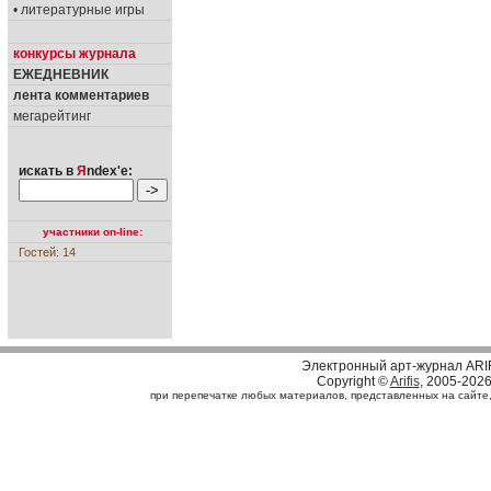
• литературные игры
конкурсы журнала
ЕЖЕДНЕВНИК
лента комментариев
мегарейтинг
искать в
Я
ndex'е:
участники on-line:
Гостей: 14
Электронный арт-журнал ARI
Copyright ©
Arifis
, 2005-202
при перепечатке любых материалов, представленных на сайте, с