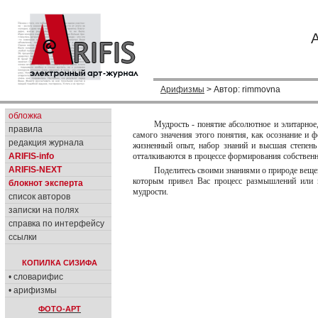
Арифизмы
> Автор: rimmovna
обложка
Мудрость - понятие абсолютное и элитарное,
правила
самого значения этого понятия, как осознание и
редакция журнала
жизненный опыт, набор знаний и высшая степень
ARIFIS-info
отталкиваются в процессе формирования собственн
ARIFIS-NEXT
Поделитесь своими знаниями о природе вещей
которым привел Вас процесс размышлений или п
блокнот эксперта
мудрости.
список авторов
записки на полях
справка по интерфейсу
ссылки
КОПИЛКА СИЗИФА
• словарифис
• арифизмы
ФОТО-АРТ